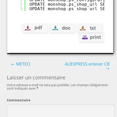
2
UPDATE monshop.ps_shop_url SET do
3
UPDATE monshop.ps_shop_url SET do
←
METEO
ALIEXPRESS enlever CB
→
Post navigation
Laisser un commentaire
Votre adresse e-mail ne sera pas publiée.
Les champs obligatoires
sont indiqués avec
*
Commentaire