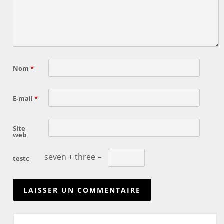
Nom
*
E-mail
*
Site
web
seven + three =
testc