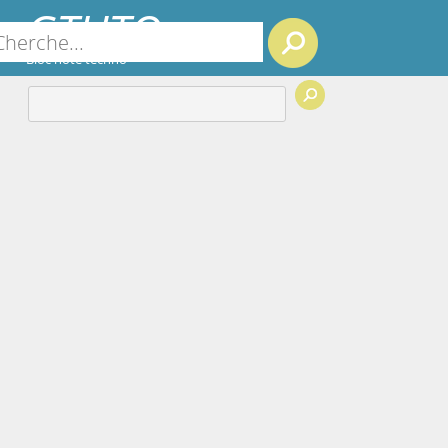
GTUTO
Search
Bloc note techno