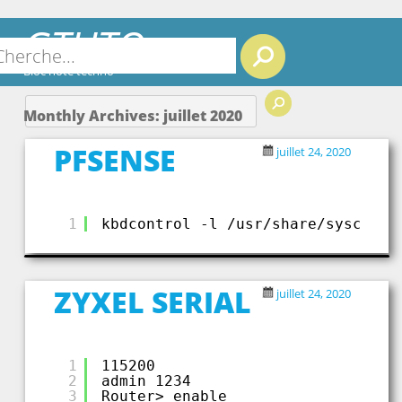
GTUTO
Search
Bloc note techno
Monthly Archives:
juillet 2020
PFSENSE
juillet 24, 2020
1
kbdcontrol -l /usr/share/syscons/
ZYXEL SERIAL
juillet 24, 2020
1
115200
2
admin 1234
3
Router> enable