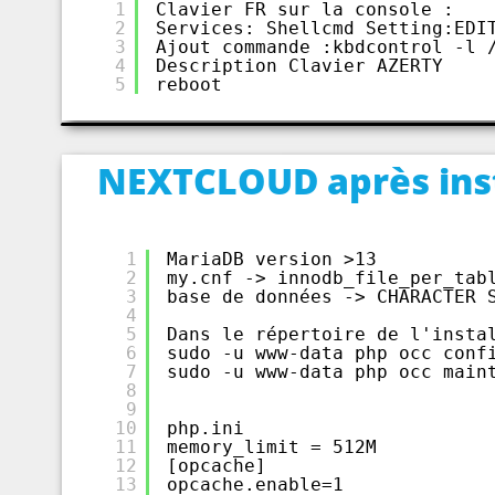
1
Clavier FR sur la console :
2
Services: Shellcmd Setting:EDI
3
Ajout commande :kbdcontrol -l 
4
Description Clavier AZERTY
5
reboot
NEXTCLOUD après inst
1
MariaDB version >13
2
my.cnf -> innodb_file_per_tab
3
base de données -> CHARACTER 
4
5
Dans le répertoire de l'insta
6
sudo -u www-data php occ conf
7
sudo -u www-data php occ main
8
9
10
php.ini
11
memory_limit = 512M
12
[opcache]
13
opcache.enable=1