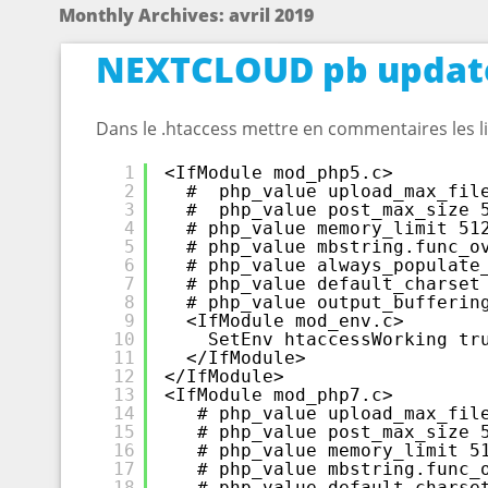
Monthly Archives:
avril 2019
NEXTCLOUD pb updat
Dans le .htaccess mettre en commentaires les li
1
<IfModule mod_php5.c>
2
#  php_value upload_max_fil
3
#  php_value post_max_size 
4
# php_value memory_limit 51
5
# php_value mbstring.func_o
6
# php_value always_populate
7
# php_value default_charset
8
# php_value output_bufferin
9
<IfModule mod_env.c>
10
SetEnv htaccessWorking tr
11
</IfModule>
12
</IfModule>
13
<IfModule mod_php7.c>
14
# php_value upload_max_fil
15
# php_value post_max_size 
16
# php_value memory_limit 5
17
# php_value mbstring.func_
18
# php_value default_charse