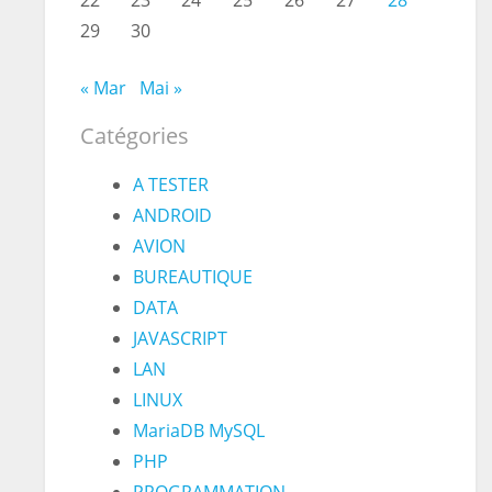
22
23
24
25
26
27
28
29
30
« Mar
Mai »
Catégories
A TESTER
ANDROID
AVION
BUREAUTIQUE
DATA
JAVASCRIPT
LAN
LINUX
MariaDB MySQL
PHP