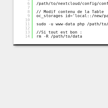
6
/path/to/nextcloud/config/con
7
8
// Modif contenu de la Table 
9
oc_storages id='local::/new/p
10
11
sudo -u www-data php /path/to
12
13
//Si tout est bon :
14
rm -R /path/to/data 