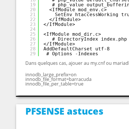
19
# php_value output_bufferi
20
<IfModule mod_env.c>
21
SetEnv htaccessWorking tr
22
</IfModule>
23
</IfModule>
24
25
<IfModule mod_dir.c>
26
# DirectoryIndex index.php
27
</IfModule>
28
AddDefaultCharset utf-8
29
# Options -Indexes
Dans quelques cas, ajouer au my.cnf ou mariad
innodb_large_prefix=on
innodb_file_format=barracuda
innodb_file_per_table=true
PFSENSE astuces