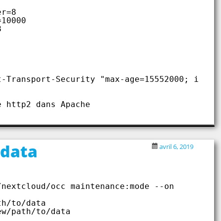
er=8
=10000
8
t-Transport-Security "max-age=15552000; inclu
e http2 dans Apache
data
avril 6, 2019
/nextcloud/occ maintenance:mode --on
th/to/data
ew/path/to/data