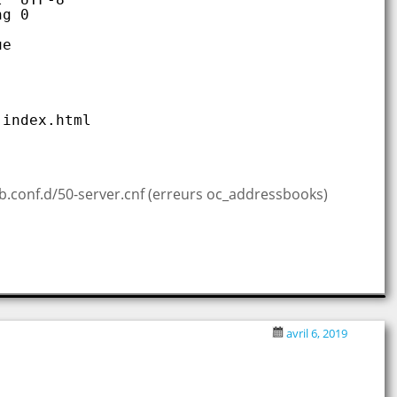
ng 0
ue
 index.html
b.conf.d/50-server.cnf (erreurs oc_addressbooks)
avril 6, 2019