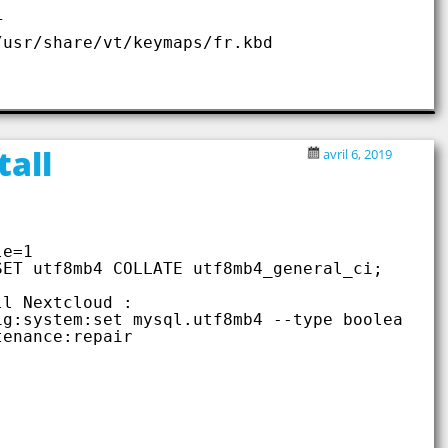
T
/usr/share/vt/keymaps/fr.kbd
all
avril 6, 2019
le=1
SET utf8mb4 COLLATE utf8mb4_general_ci;
ll Nextcloud :
ig:system:set mysql.utf8mb4 --type boolean --
tenance:repair