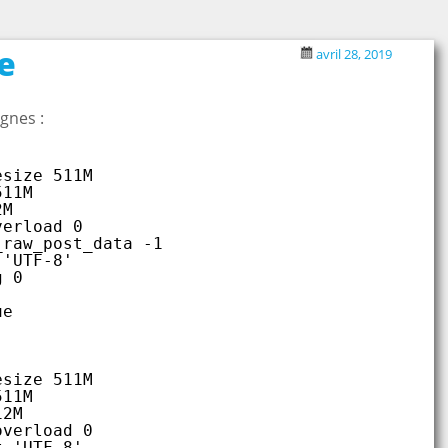
e
avril 28, 2019
gnes :
esize 511M
511M
2M
verload 0
_raw_post_data -1
 'UTF-8'
g 0
ue
esize 511M
511M
12M
overload 0
t 'UTF-8'