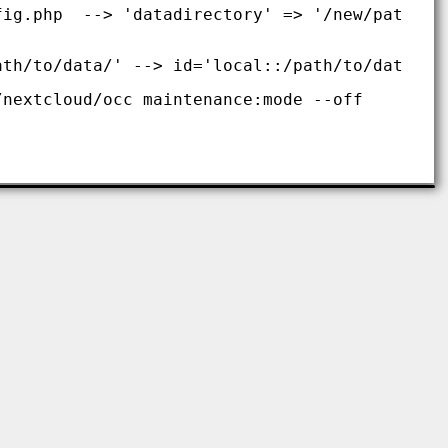
fig.php  --> 'datadirectory' => '/new/path/to
ath/to/data/' --> id='local::/path/to/data/'
/nextcloud/occ maintenance:mode --off