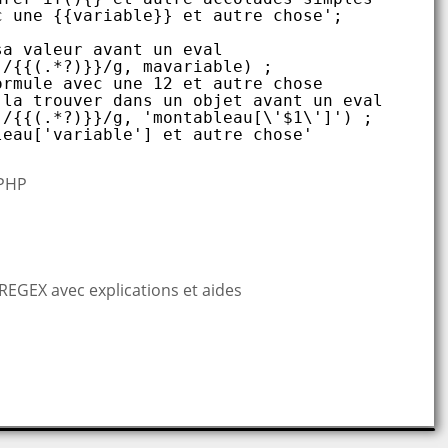
c une {{variable}} et autre chose'; 
sa valeur avant un eval 
(/{{(.*?)}}/g, mavariable) ; 
ormule avec une 12 et autre chose 
 la trouver dans un objet avant un eval 
(/{{(.*?)}}/g, 'montableau[\'$1\']') ; 
leau['variable'] et autre chose' 
 PHP
 REGEX avec explications et aides