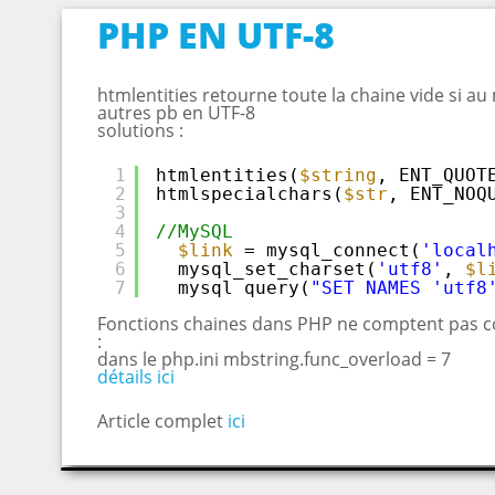
PHP EN UTF-8
htmlentities retourne toute la chaine vide si a
autres pb en UTF-8
solutions :
1
htmlentities(
$string
, ENT_QUOT
2
htmlspecialchars(
$str
, ENT_NOQ
3
4
//MySQL
5
$link
= mysql_connect(
'local
6
mysql_set_charset(
'utf8'
, 
$l
7
mysql_query(
"SET NAMES 'utf8
Fonctions chaines dans PHP ne comptent pas c
:
dans le php.ini mbstring.func_overload = 7
détails ici
Article complet
ici