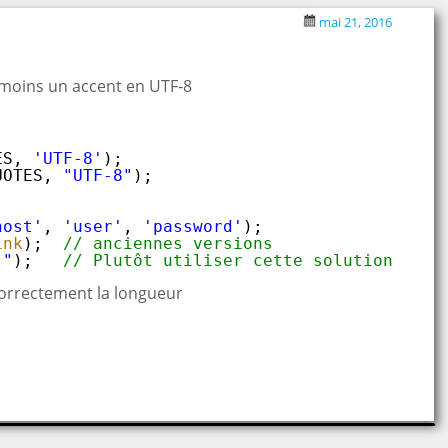
mai 21, 2016
u moins un accent en UTF-8
ES, 
'UTF-8'
);
UOTES, 
"UTF-8"
);
host'
, 
'user'
, 
'password'
);
ink
);  
// anciennes versions
'"
);   
// Plutôt utiliser cette solution
orrectement la longueur