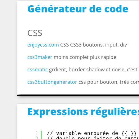
Générateur de code
CSS
enjoycss.com
CSS CSS3 boutons, input, div
css3maker
moins complet plus rapide
cssmatic
grdient, border shadow et noise, c’est t
css3buttongenerator
css pour bouton, très co
Expressions régulière
1
// variable enrourée de {{ }}
2
// double pour éviter de capt