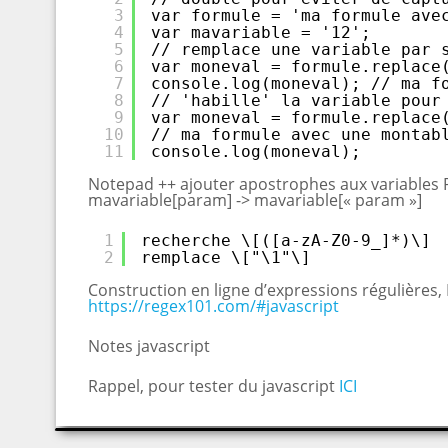
3
var formule = 'ma formule ave
4
var mavariable = '12'; 
5
// remplace une variable par 
6
var moneval = formule.replace
7
console.log(moneval); // ma f
8
// 'habille' la variable pour
9
var moneval = formule.replace
10
// ma formule avec une montab
11
console.log(moneval); 
Notepad ++ ajouter apostrophes aux variables
mavariable[param] -> mavariable[« param »]
1
recherche \[([a-zA-Z0-9_]*)\]
2
remplace \["\1"\]
Construction en ligne d’expressions régulières,
https://regex101.com/#javascript
Notes javascript
Rappel, pour tester du javascript
ICI