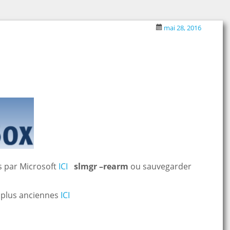
mai 28, 2016
s par Microsoft
ICI
slmgr –rearm
ou sauvegarder
x plus anciennes
ICI