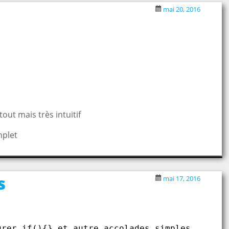
mai 20, 2016
out mais très intuitif
mplet
s
mai 17, 2016
 
urer if(){} et autre accolades simples 