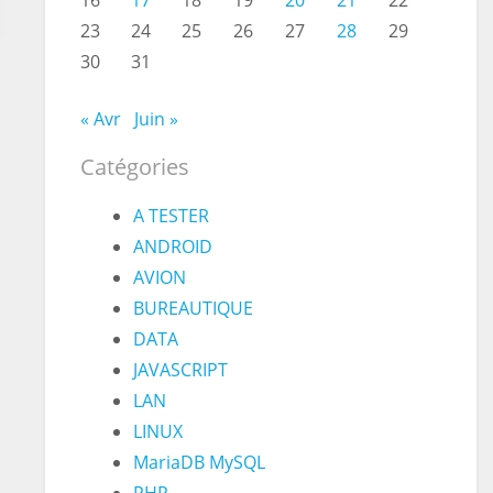
16
17
18
19
20
21
22
23
24
25
26
27
28
29
30
31
« Avr
Juin »
Catégories
A TESTER
ANDROID
AVION
BUREAUTIQUE
DATA
JAVASCRIPT
LAN
LINUX
MariaDB MySQL