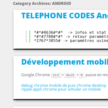
Category Archives:
ANDROID
TELEPHONE CODES An
1
*#*#4636#*#*  -> infos et stat
2
*#*#7780#*#* -> retour paramèt
3
*2767*3855# -> paramètres usin
Développement mobil
Google Chrome
+
+
passe en mo
Ctrl
Shift
M
debug chrome mobile de puis chrome desktop
ripple appli chrome pour simuler un mobile