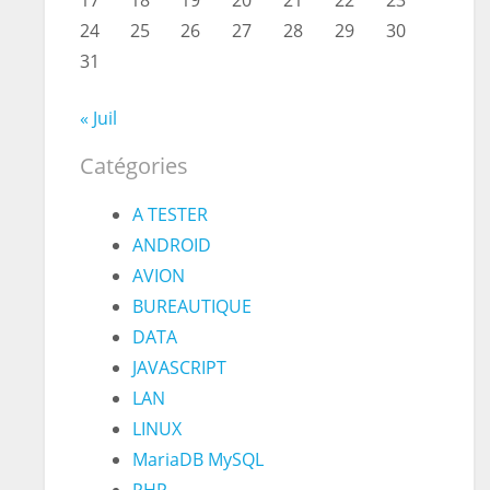
17
18
19
20
21
22
23
24
25
26
27
28
29
30
31
« Juil
Catégories
A TESTER
ANDROID
AVION
BUREAUTIQUE
DATA
JAVASCRIPT
LAN
LINUX
MariaDB MySQL