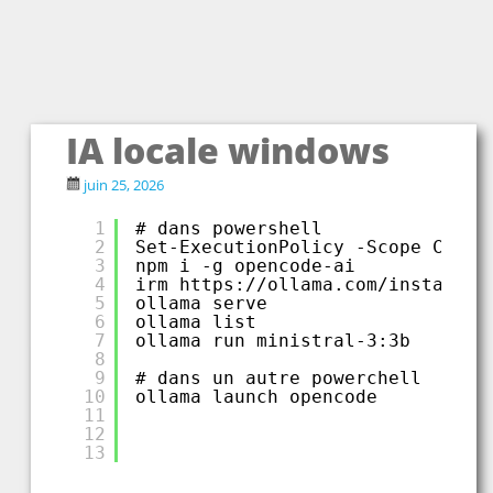
IA locale windows
juin 25, 2026
1
# dans powershell
2
Set-ExecutionPolicy -Scope Curre
3
npm i -g opencode-ai
4
irm 
https://ollama.com/install.p
5
ollama serve
6
ollama list    
7
ollama run ministral-3:3b
8
9
# dans un autre powerchell
10
ollama launch opencode
11
12
13