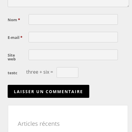
Nom
*
E-mail
*
Site
web
three + six =
testc
Articles récents