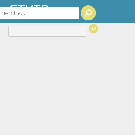
GTUTO
Search
Bloc note techno