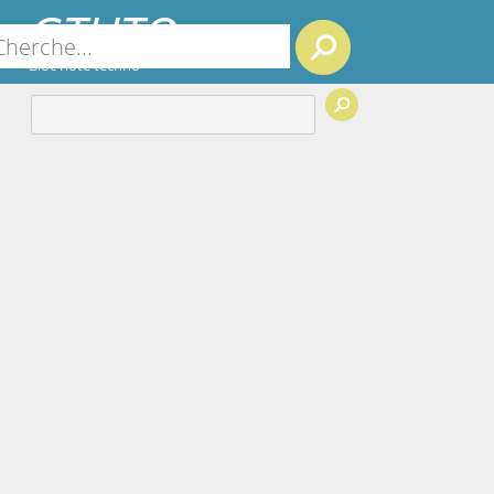
GTUTO
Search
Bloc note techno