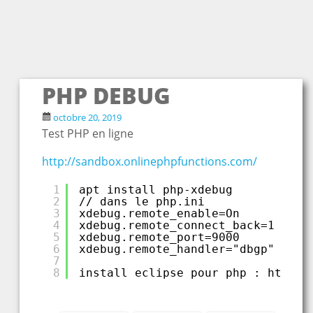
PHP DEBUG
octobre 20, 2019
Test PHP en ligne
http://sandbox.onlinephpfunctions.com/
1
apt install php-xdebug
2
// dans le php.ini
3
xdebug.remote_enable=On
4
xdebug.remote_connect_back=1 
5
xdebug.remote_port=9000 
6
xdebug.remote_handler="dbgp"
7
8
install eclipse pour php : 
https: