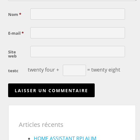
Nom
*
E-mail
*
Site
web
twenty four +
= twenty eight
testc
Articles récents
HOME ASSISTANT RPI ALIM