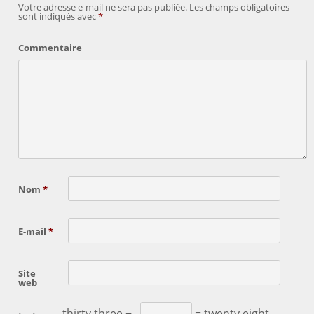
Votre adresse e-mail ne sera pas publiée.
Les champs obligatoires
sont indiqués avec
*
Commentaire
Nom
*
E-mail
*
Site
web
thirty three −
= twenty eight