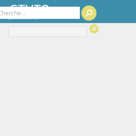
GTUTO
Search
Bloc note techno