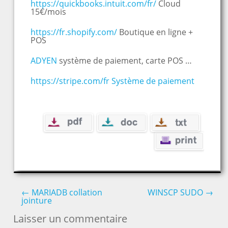
https://quickbooks.intuit.com/fr/
Cloud
15€/mois
https://fr.shopify.com/
Boutique en ligne +
POS
ADYEN
système de paiement, carte POS …
https://stripe.com/fr Système de paiement
←
MARIADB collation
WINSCP SUDO
→
jointure
Post navigation
Laisser un commentaire