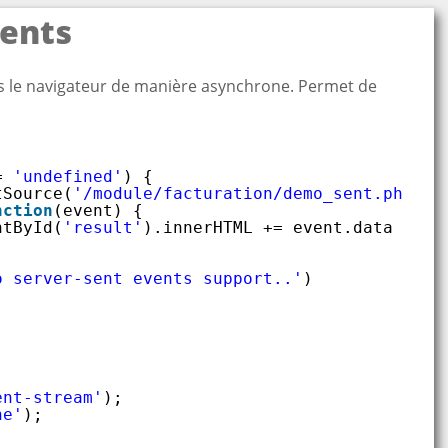
ents
s le navigateur de manière asynchrone. Permet de
= 
'undefined'
) {
tSource(
'/module/facturation/demo_sent.php'
);
nction
(event) {
ntById(
'result'
).innerHTML += event.data + 
'<
o server-sent events support..'
)
ent-stream'
);
he'
);