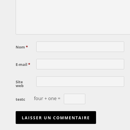
Nom
*
E-mail
*
Site
web
four + one =
testc