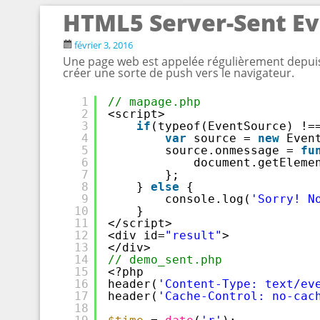
HTML5 Server-Sent Ev
février 3, 2016
Une page web est appelée régulièrement depui
créer une sorte de push vers le navigateur.
1
// mapage.php
2
<script>
3
if
(typeof(EventSource) !=
4
var
source = 
new
Even
5
source.onmessage = 
fu
6
document.getEleme
7
};
8
} 
else
{
9
console.log(
'Sorry! N
10
} 
11
</script>
12
<div id=
"result"
>
13
</div>
14
// demo_sent.php
15
<?php
16
header(
'Content-Type: text/ev
17
header(
'Cache-Control: no-cac
18