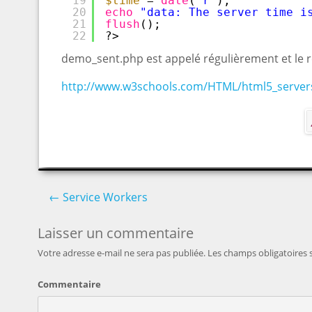
19
$time
= 
date
(
'r'
);
20
echo
"data: The server time i
21
flush
();
22
?> 
demo_sent.php est appelé régulièrement et le ré
http://www.w3schools.com/HTML/html5_server
←
Service Workers
Post navigation
Laisser un commentaire
Votre adresse e-mail ne sera pas publiée.
Les champs obligatoires 
Commentaire