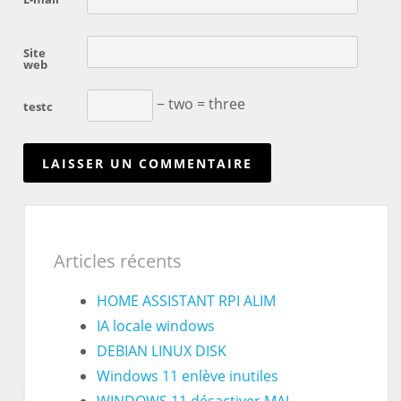
Site
web
− two = three
testc
Articles récents
HOME ASSISTANT RPI ALIM
IA locale windows
DEBIAN LINUX DISK
Windows 11 enlève inutiles
WINDOWS 11 désactiver MAJ