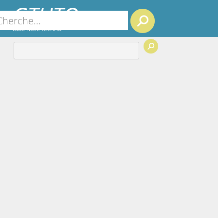
GTUTO
Search
Bloc note techno